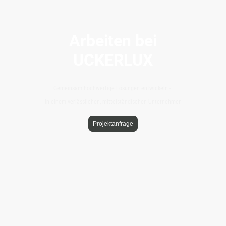
Arbeiten bei
UCKERLUX
Gemeinsam hochwertige Lösungen entwickeln -
in einem verlässlichen, mittelständischen Unternehmen
Projektanfrage