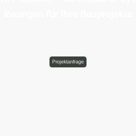
lösungen für Ihre Bauprojekte
enster-, Türen- und Fassadensysteme aus Aluminium und Kunststoff
entwickelt für Neubau, Sanierung und Objektbau.
Projektanfrage